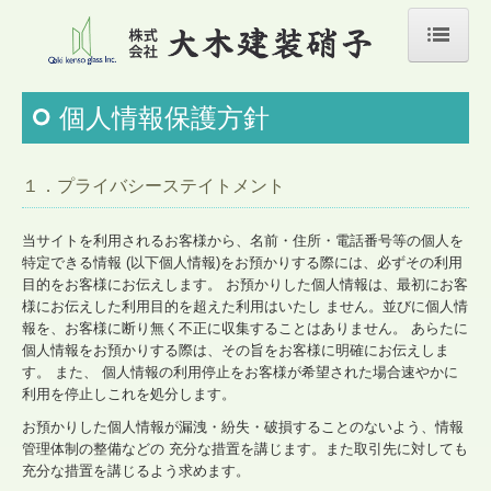
HOME
個人情報保護方針
会社案内
事業案内
１．プライバシーステイトメント
修理・修繕・リフォーム
当サイトを利用されるお客様から、名前・住所・電話番号等の個人を
特定できる情報 (以下個人情報)をお預かりする際には、必ずその利用
施工事例
目的をお客様にお伝えします。 お預かりした個人情報は、最初にお客
様にお伝えした利用目的を超えた利用はいたし ません。並びに個人情
イベント・キャンペーン
報を、お客様に断り無く不正に収集することはありません。 あらたに
個人情報をお預かりする際は、その旨をお客様に明確にお伝えしま
よくある質問
す。 また、 個人情報の利用停止をお客様が希望された場合速やかに
利用を停止しこれを処分します。
採用情報
お預かりした個人情報が漏洩・紛失・破損することのないよう、情報
管理体制の整備などの 充分な措置を講じます。また取引先に対しても
お問合わせ
充分な措置を講じるよう求めます。