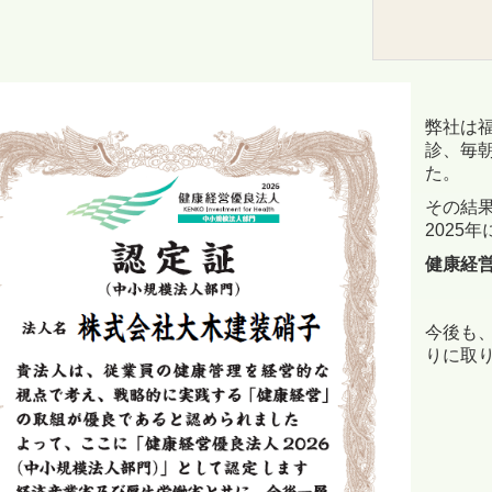
弊社は
診、毎
た。
その結果
2025
健康経営
今後も
りに取