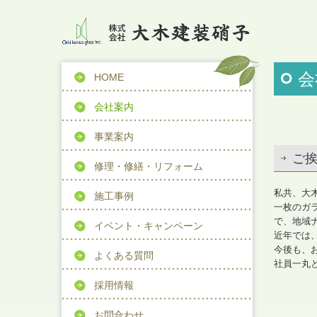
会
HOME
会社案内
事業案内
ご
修理・修繕・リフォーム
私共、大
施工事例
一枚のガ
で、地域
イベント・キャンペーン
近年では
今後も、
よくある質問
社員一丸
採用情報
お問合わせ