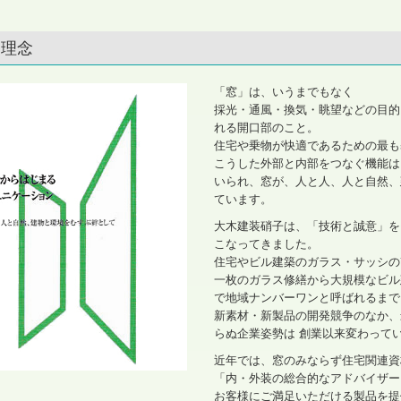
営理念
「窓」は、いうまでもなく
採光・通風・換気・眺望などの目的
れる開口部のこと。
住宅や乗物が快適であるための最も
こうした外部と内部をつなぐ機能は
いられ、窓が、人と人、人と自然、
ています。
大木建装硝子は、「技術と誠意」を
こなってきました。
住宅やビル建築のガラス・サッシの
一枚のガラス修繕から大規模なビル
で地域ナンバーワンと呼ばれるまで
新素材・新製品の開発競争のなか、
らぬ企業姿勢は 創業以来変わって
近年では、窓のみならず住宅関連資
「内・外装の総合的なアドバイザー
お客様にご満足いただける製品を提