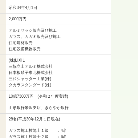
昭和34年4月1日
2,000万円
アルミサッシ販売及び施工
ガラス、カガミ販売及び施工
住宅建材販売
住宅設備機器販売
(株)LIXIL
三協立山アルミ株式会社
日本板硝子東北株式会社
三和シャッター工業(株)
タカラスタンダード(株)
10億7300万円 (令和２年度実績)
山形銀行米沢支店、きらやか銀行
28名(平成30年12月１日現在)
ガラス施工技能士１級 ：4名
ガラス施工技能士２級 ：6名