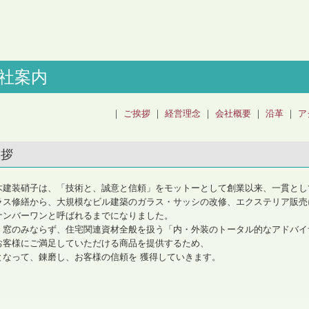
社案内
｜
ご挨拶
｜
経営理念
｜
会社概要
｜
沿革
｜
ア
挨拶
木建装硝子は、「技術と、誠意と信頼」をモットーとして創業以来、一貫とし
ラス修繕から、大規模なビル建築のガラス・サッシの改修、エクステリア販売
ナンバーワンと呼ばれるまでになりました。
、窓のみならず、住宅関連資材全般を扱う「内・外装のトータル的なアドバイ
お客様にご満足していただける商品を提供するため、
となって、錬磨し、お客様の信頼を 獲得していきます。