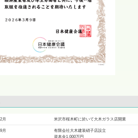
革
2月
米沢市桜木町に於いて大木ガラス店開業
9月
有限会社大木建装硝子店設立
資本金1,000万円