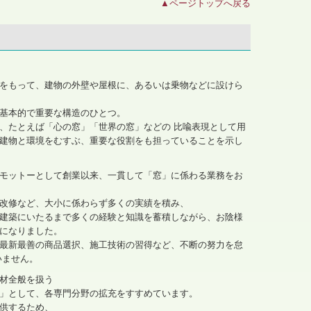
▲ページトップへ戻る
をもって、建物の外壁や屋根に、あるいは乗物などに設けら
基本的で重要な構造のひとつ。
、たとえば「心の窓」「世界の窓」などの 比喩表現として用
建物と環境をむすぶ、重要な役割をも担っていることを示し
モットーとして創業以来、一貫して「窓」に係わる業務をお
改修など、大小に係わらず多くの実績を積み、
建築にいたるまで多くの経験と知識を蓄積しながら、お陰様
になりました。
最新最善の商品選択、施工技術の習得など、不断の努力を怠
いません。
材全般を扱う
」として、各専門分野の拡充をすすめています。
供するため、